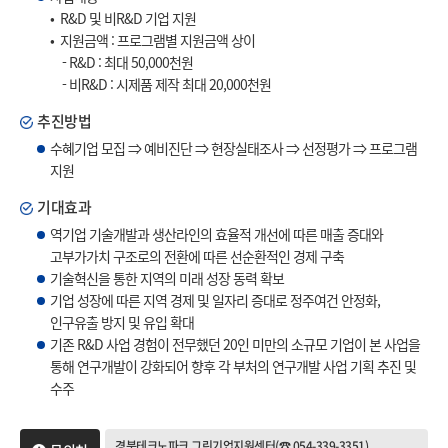
• R&D 및 비R&D 기업 지원
• 지원금액 : 프로그램별 지원금액 상이
- R&D : 최대 50,000천원
- 비R&D : 시제품 제작 최대 20,000천원
추진방법
수혜기업 모집 ⇒ 예비진단 ⇒ 현장실태조사 ⇒ 선정평가 ⇒ 프로그램
지원
기대효과
역기업 기술개발과 생산라인의 효율적 개선에 따른 매출 증대와
고부가가치 구조로의 전환에 따른 선순환적인 경제 구축
기술혁신을 통한 지역의 미래 성장 동력 확보
기업 성장에 따른 지역 경제 및 일자리 증대로 정주여건 안정화,
인구유출 방지 및 유입 확대
기존 R&D 사업 경험이 전무했던 20인 미만의 소규모 기업이 본 사업을
통해 연구개발이 강화되어 향후 각 부처의 연구개발 사업 기획 추진 및
수주
경북테크노파크 그린기업지원센터(☎ 054-339-3351)