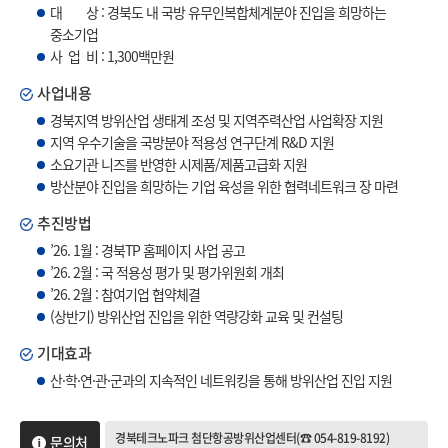
대 상 : 경북도 내 국방 유무인복합체계분야 진입을 희망하는
중소기업
사 업 비 : 1,300백만원
사업내용
경북지역 방위산업 생태계 조성 및 지역주력산업 사업확장 지원
지역 우수기술을 국방분야 적용성 연구단계 R&D 지원
소요기관 니즈를 반영한 시제품/제품고급화 지원
방산분야 진입을 희망하는 기업 육성을 위한 협력네트워크 장 마련
추진방법
’26. 1월 : 경북TP 홈페이지 사업 공고
’26. 2월 : 국 적용성 평가 및 평가위원회 개최
’26. 2월 : 참여기업 협약체결
(상반기) 방위산업 진입을 위한 역량강화 교육 및 컨설팅
기대효과
산·학·연·관·군과의 지속적인 네트워킹을 통해 방위산업 진입 지원
경북테크노파크 첨단항공방위산업센터(☎ 054-819-8192)
문의처