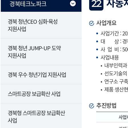
자동
22
경북테크노파크
경북 청년CEO 심화·육성
사업개요
지원사업
사업기간 : 2026
대 상 : 경
경북 청년 JUMP-UP 도약
사 업 비 : 
지원사업
사업내용
• 내부인력과
• 선도기술의
경북 우수 청년기업 지원사업
• 연구소 구
• 제품 생산
스마트공장 보급확산 사업
추진방법
경북형 스마트공장 보급확산
사업
사업