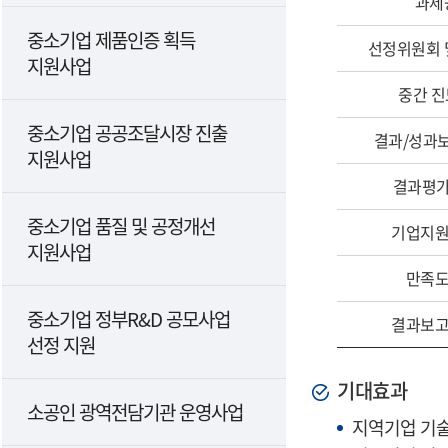
과제
중소기업 제품인증 획득
선정위원회 
지원사업
중간 
중소기업 공공조달시장 진출
결과/성과
지원사업
결과평
중소기업 품질 및 공정개선
기업지원
지원사업
만족도
중소기업 정부R&D 공모사업
결과보고
선정 지원
기대효과
소공인 광역전담기관 운영사업
지역기업 기술